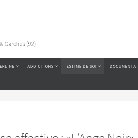
 & Garches (92)
ERLINE
ADDICTIONS
ESTIME DE SOI
DOCUMENTAT
 affective : «L’Ange Noir»,