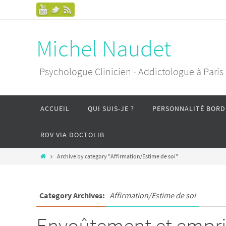
Michel Naudet
Psychologue Clinicien - Addictologue à Paris
ACCUEIL
QUI SUIS-JE ?
PERSONNALITÉ BORD
RDV VIA DOCTOLIB
Archive by category "Affirmation/Estime de soi"
Category Archives:
Affirmation/Estime de soi
Envoûtement et emprise