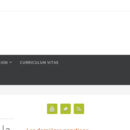
ION
CURRICULUM VITAE
 la