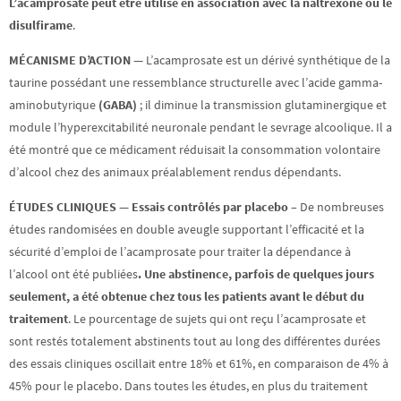
L’acamprosate peut être utilisé en association avec la naltrexone ou le
disulfirame
.
MÉCANISME D’ACTION —
L’acamprosate est un dérivé synthétique de la
taurine possédant une ressemblance structurelle avec l’acide gamma-
aminobutyrique
(GABA)
; il diminue la transmission glutaminergique et
module l’hyperexcitabilité neuronale pendant le sevrage alcoolique. Il a
été montré que ce médicament réduisait la consommation volontaire
d’alcool chez des animaux préalablement rendus dépendants.
ÉTUDES CLINIQUES — Essais contrôlés par placebo –
De nombreuses
études randomisées en double aveugle supportant l’efficacité et la
sécurité d’emploi de l’acamprosate pour traiter la dépendance à
l’alcool ont été publiées
. Une abstinence, parfois de quelques jours
seulement, a été obtenue chez tous les patients avant le début du
traitement
. Le pourcentage de sujets qui ont reçu l’acamprosate et
sont restés totalement abstinents tout au long des différentes durées
des essais cliniques oscillait entre 18% et 61%, en comparaison de 4% à
45% pour le placebo. Dans toutes les études, en plus du traitement