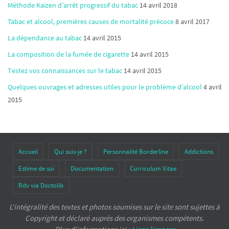
Méthode Kaïzen d’arrêt progressif du tabac
14 avril 2018
Tabac et alcool, premières causes de mortalité précoce
8 avril 2017
La dépendance au tabac
14 avril 2015
La composition de la fumée de cigarette
14 avril 2015
Testez vos connaissances sur le tabac
14 avril 2015
Quelques ouvrages et adresses utiles pour le problème d’alcool
4 avril
2015
Accueil
Qui suis-je ?
Personnalité Borderline
Addictions
Estime de soi
Documentation
Curriculum Vitae
Rdv via Doctolib
L'intégralité des textes et photos soumises sur le site sont sujettes à
Copyright et déclaré auprès des organismes compétents.