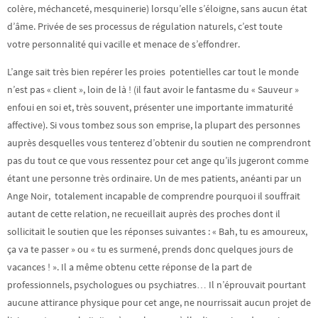
colère, méchanceté, mesquinerie) lorsqu’elle s’éloigne, sans aucun état
d’âme. Privée de ses processus de régulation naturels, c’est toute
votre personnalité qui vacille et menace de s’effondrer.
L’ange sait très bien repérer les proies potentielles car tout le monde
n’est pas « client », loin de là ! (il faut avoir le fantasme du « Sauveur »
enfoui en soi et, très souvent, présenter une importante immaturité
affective). Si vous tombez sous son emprise, la plupart des personnes
auprès desquelles vous tenterez d’obtenir du soutien ne comprendront
pas du tout ce que vous ressentez pour cet ange qu’ils jugeront comme
étant une personne très ordinaire. Un de mes patients, anéanti par un
Ange Noir, totalement incapable de comprendre pourquoi il souffrait
autant de cette relation, ne recueillait auprès des proches dont il
sollicitait le soutien que les réponses suivantes : « Bah, tu es amoureux,
ça va te passer » ou « tu es surmené, prends donc quelques jours de
vacances ! ». Il a même obtenu cette réponse de la part de
professionnels, psychologues ou psychiatres… Il n’éprouvait pourtant
aucune attirance physique pour cet ange, ne nourrissait aucun projet de