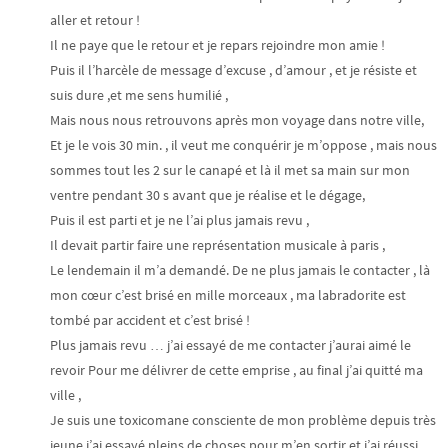
aller et retour !
Il ne paye que le retour et je repars rejoindre mon amie !
Puis il l’harcèle de message d’excuse , d’amour , et je résiste et
suis dure ,et me sens humilié ,
Mais nous nous retrouvons après mon voyage dans notre ville,
Et je le vois 30 min. , il veut me conquérir je m’oppose , mais nous
sommes tout les 2 sur le canapé et là il met sa main sur mon
ventre pendant 30 s avant que je réalise et le dégage,
Puis il est parti et je ne l’ai plus jamais revu ,
Il devait partir faire une représentation musicale à paris ,
Le lendemain il m’a demandé. De ne plus jamais le contacter , là
mon cœur c’est brisé en mille morceaux , ma labradorite est
tombé par accident et c’est brisé !
Plus jamais revu … j’ai essayé de me contacter j’aurai aimé le
revoir Pour me délivrer de cette emprise , au final j’ai quitté ma
ville ,
Je suis une toxicomane consciente de mon problème depuis très
jeune j’ai essayé pleins de choses pour m’en sortir et j’ai réussi