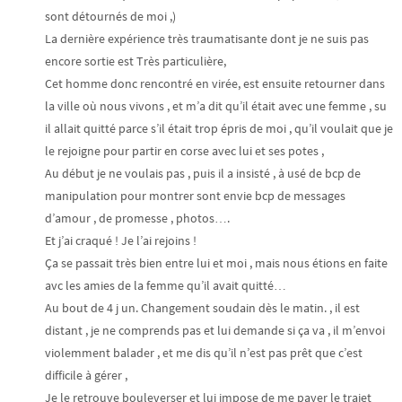
sont détournés de moi ,)
La dernière expérience très traumatisante dont je ne suis pas
encore sortie est Très particulière,
Cet homme donc rencontré en virée, est ensuite retourner dans
la ville où nous vivons , et m’a dit qu’il était avec une femme , su
il allait quitté parce s’il était trop épris de moi , qu’il voulait que je
le rejoigne pour partir en corse avec lui et ses potes ,
Au début je ne voulais pas , puis il a insisté , à usé de bcp de
manipulation pour montrer sont envie bcp de messages
d’amour , de promesse , photos….
Et j’ai craqué ! Je l’ai rejoins !
Ça se passait très bien entre lui et moi , mais nous étions en faite
avc les amies de la femme qu’il avait quitté…
Au bout de 4 j un. Changement soudain dès le matin. , il est
distant , je ne comprends pas et lui demande si ça va , il m’envoi
violemment balader , et me dis qu’il n’est pas prêt que c’est
difficile à gérer ,
Je le retrouve bouleverser et lui impose de me payer le trajet